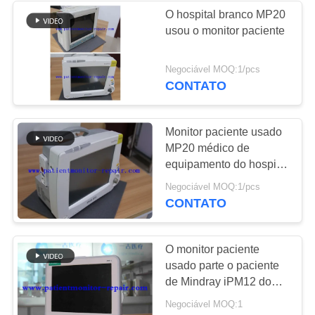
O hospital branco MP20
usou o monitor paciente
108
Monitor paciente
Negociável MOQ:1/pcs
CONTATO
usado
Monitor paciente usado
MP20 médico de
equipamento do hospital
branco
72
Negociável MOQ:1/pcs
CONTATO
Oxímetro usado do
pulso
O monitor paciente
usado parte o paciente
de Mindray iPM12 do
tipo do equipamento
Negociável MOQ:1
médico