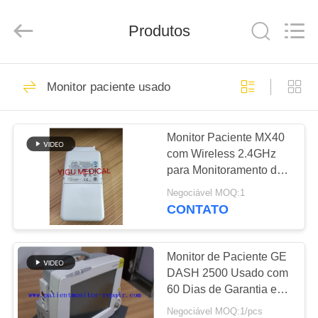
Guangzhou
YIGU
Medical
Equipment
Produtos
Service
Co.,Ltd.
All
Rights
PARA
Reserved.
293
Monitor paciente usado
CASA
Reparo do monitor
paciente
Monitor Paciente MX40
PRODUTOS
com Wireless 2.4GHz
para Monitoramento de
VÍDEOS
ECG e SpO2 em Design
Negociável MOQ:1
Compacto Vestível
CONTATO
54
SOBRE
Reparo do módulo
NÓS
Monitor de Paciente GE
DASH 2500 Usado com
do MMS
60 Dias de Garantia e
VISITA
Modelo DASH 2500
Negociável MOQ:1/pcs