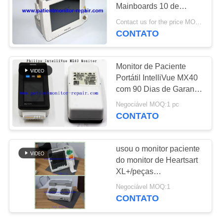
Mainboards 10 de
MAPA
monitor paciente do
Contact us for the price MOQ:1
hospital MP20
DO
CONTATO
277
conservado em estoque
SITE
Peças da máquina
Monitor de Paciente
do desfibrilador
Portátil IntelliVue MX40
PRIVACY
com 90 Dias de Garantia
POLICY
- Dispositivo de
Negociável MOQ:1 pc
Monitoramento Médico
CONTATO
Usado
93
usou o monitor paciente
Peças de
do monitor de Heartsart
XL+/peças
substituição de ECG
sobresselentes médicas
Negociável MOQ:1
CONTATO