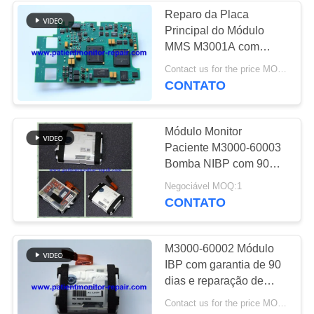
Reparo da Placa
Principal do Módulo
108
MMS M3001A com
Monitor paciente
Reparo em Nível de
Contact us for the price MOQ:1
Chip e Garantia de 90
CONTATO
usado
Dias para Monitores de
Pacientes
Módulo Monitor
Paciente M3000-60003
Bomba NIBP com 90
Dias de Garantia em
72
Negociável MOQ:1
Excelente Estado de
CONTATO
Oxímetro usado do
Uso
pulso
M3000-60002 Módulo
IBP com garantia de 90
dias e reparação de
nível de chip para
Contact us for the price MOQ:1
módulo MMS e módulo