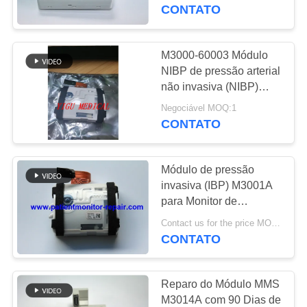
À
DASH1800/DASH2500
CONTATO
FÁBRICA
M3000-60003 Módulo
637
CONTROLE
NIBP de pressão arterial
Peças de reparo do
não invasiva (NIBP)
DE
para IntelliVue MP2/X2
monitor paciente
Negociável MOQ:1
QUALIDADE
/MP20 /MP30/ MP50/
CONTATO
MP70
CONTACTE-
Módulo de pressão
NOS
invasiva (IBP) M3001A
para Monitor de
391
Paciente M3000-
SOLICITE UM
Contact us for the price MOQ:1
módulo do monitor
60003/M3000-
CONTATO
ORÇAMENTO
60002/M3000-60001,
paciente
ECG, NIBP, SPO2,
Manutenção de
Reparo do Módulo MMS
NEWS
problemas
M3014A com 90 Dias de