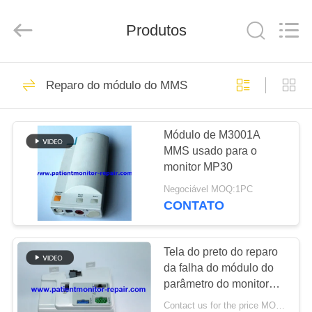
Guangzhou
YIGU
Medical
Equipment
Produtos
Service
Co.,Ltd.
All
Rights
PARA
Reserved.
293
Reparo do módulo do MMS
CASA
Reparo do monitor
paciente
Módulo de M3001A
PRODUTOS
MMS usado para o
monitor MP30
VÍDEOS
Negociável MOQ:1PC
CONTATO
54
SOBRE
Reparo do módulo
NÓS
Tela do preto do reparo
da falha do módulo do
do MMS
parâmetro do monitor
VISITA
paciente de GE
Contact us for the price MOQ:1