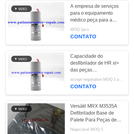
A empresa de serviços
para o equipamento
108
médico peça para a
Monitor paciente
capacidade das peças
MOQ:1pcs
da máquina do
CONTATO
usado
desfibrilador de GE XL+
do tipo no estoque
Capacidade do
desfibrilador de HR xl+
das peças
sobresselentes do
72
accept negotiation MOQ:1 pcs
desfibrilador para a
CONTATO
Oxímetro usado do
manutenção de
equipamento médico
pulso
Versátil MRX M3535A
Defibrilador Base de
Palete Para Peças de
Máquinas Médicas
Negociável MOQ:1