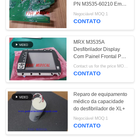
PN M3535-60210 Em
MAPA
boas condições
Negociável MOQ:1
DO
CONTATO
277
SITE
Peças da máquina
MRX M3535A
do desfibrilador
Desfibrilador Display
PRIVACY
Com Painel Frontal Para
POLICY
PN: NL6448BC26-20F
Contact us for the price MOQ:1
Para Original
CONTATO
93
Reparo de equipamento
Peças de
médico da capacidade
do desfibrilador de XL+
substituição de ECG
Negociável MOQ:1
CONTATO