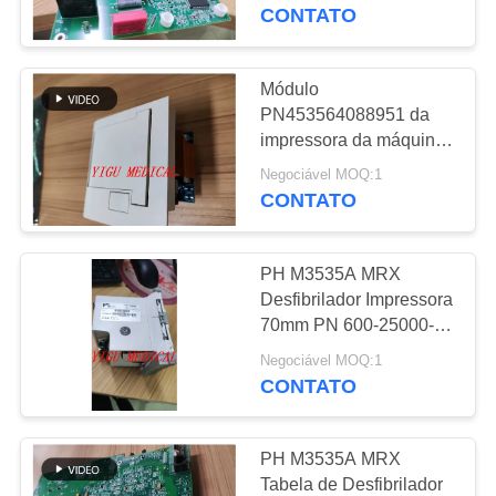
À
CONTATO
FÁBRICA
Módulo
637
CONTROLE
PN453564088951 da
Peças de reparo do
impressora da máquina
DE
do desfibrilador do
monitor paciente
Negociável MOQ:1
QUALIDADE
Heartstat XL+ do PH
CONTATO
com 3 meses de
garantia
CONTACTE-
PH M3535A MRX
NOS
Desfibrilador Impressora
70mm PN 600-25000-02
391
Em Bom Estado
SOLICITE UM
Negociável MOQ:1
módulo do monitor
CONTATO
ORÇAMENTO
paciente
PH M3535A MRX
NEWS
Tabela de Desfibrilador