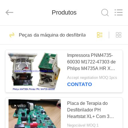
Guangzhou
YIGU
Medical
Equipment
Produtos
Service
Co.,Ltd.
All
Rights
PARA
Reserved.
293
Peças da máquina do desfibrilador
CASA
Reparo do monitor
paciente
Impressora PNM4735-
PRODUTOS
60030 M1722-47303 de
Phlips M4735A HR XL
VÍDEOS
do desfibrilador
Accept negotiation MOQ:1pcs
CONTATO
54
SOBRE
Reparo do módulo
NÓS
Placa de Terapia do
Desfibrilador PH
do MMS
Heartstat XL+ Com 3
VISITA
Meses de Garantia
Negociável MOQ:1