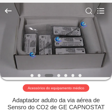
Guangzhou
YIGU
Medical
Equipment
Service
Co.,Ltd.
All
Rights
PARA
Reserved.
CASA
PRODUTOS
VÍDEOS
SOBRE
NÓS
Acessórios do equipamento médico
Adaptador adulto da via aérea de
VISITA
Sensro do CO2 de GE CAPNOSTAT