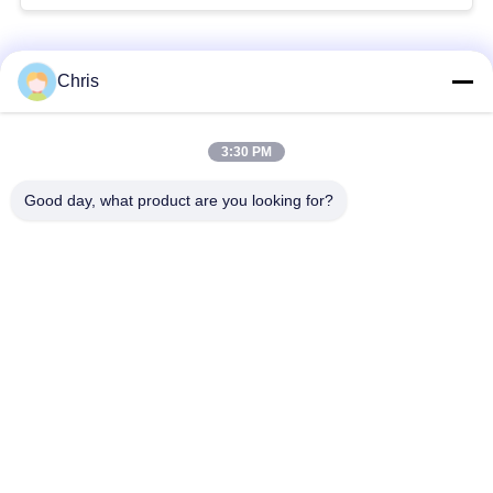
Categorias populares
Todos
Chris
Reparo do monitor
Reparo do módulo do
3:30 PM
paciente
MMS
Good day, what product are you looking for?
Peças de reparo do
módulo do monitor
monitor paciente
paciente
Peças da máquina do
Peças de
desfibrilador
substituição de ECG
Monitor paciente
Oxímetro usado do
usado
pulso