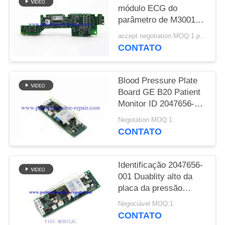
módulo ECG do
MAPA
parâmetro de M3001A
para as peças de
DO
accept negotiation MOQ:1 pcs
substituição
CONTATO
SITE
Blood Pressure Plate
PRIVACY
Board GE B20 Patient
POLICY
Monitor ID 2047656-
001 A2
Negotation MOQ:1
CONTATO
Identificação 2047656-
001 Duablity alto da
placa da pressão
sanguínea de monitor
Negociável MOQ:1
B20 paciente
CONTATO