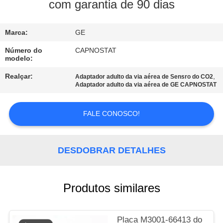
À
com garantia de 90 dias
FÁBRICA
Marca:
GE
CONTROLE
Número do
CAPNOSTAT
modelo:
DE
Realçar:
,
Adaptador adulto da via aérea de Sensro do CO2
QUALIDADE
Adaptador adulto da via aérea de GE CAPNOSTAT
CONTACTE-
FALE CONOSCO!
NOS
DESDOBRAR DETALHES
SOLICITE UM
ORÇAMENTO
Produtos similares
NEWS
Placa M3001-66413 do