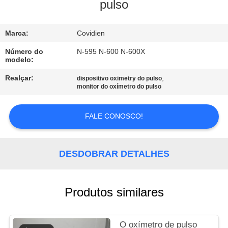
À
pulso
FÁBRICA
Marca:
Covidien
CONTROLE
Número do
N-595 N-600 N-600X
modelo:
DE
Realçar:
,
dispositivo oximetry do pulso
QUALIDADE
monitor do oxímetro do pulso
CONTACTE-
FALE CONOSCO!
NOS
DESDOBRAR DETALHES
SOLICITE UM
ORÇAMENTO
Produtos similares
NEWS
O oxímetro de pulso