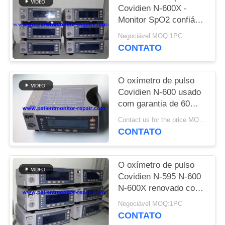
Covidien N-600X -
MAPA
Monitor SpO2 confiável
com garantia de 90
DO
Negociável MOQ:1PC
dias
CONTATO
SITE
O oxímetro de pulso
PRIVACY
Covidien N-600 usado
POLICY
com garantia de 60
dias em excelente
Contact us for the price MOQ:1
estado
CONTATO
O oxímetro de pulso
Covidien N-595 N-600
N-600X renovado com
90 dias de garantia
Negociável MOQ:1PC
CONTATO