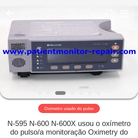
Guangzhou
YIGU
Medical
Equipment
Service
Co.,Ltd.
All
Rights
PARA
Reserved.
CASA
PRODUTOS
VÍDEOS
SOBRE
NÓS
Oxímetro usado do pulso
N-595 N-600 N-600X usou o oxímetro
VISITA
do pulso/a monitoração Oximetry do