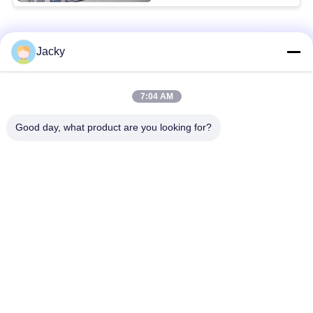
Categorias populares
Todos
Jacky
Reparo do monitor
Reparo do módulo do
7:04 AM
paciente
MMS
Good day, what product are you looking for?
Peças de reparo do
módulo do monitor
monitor paciente
paciente
Peças da máquina do
Peças de
desfibrilador
substituição de ECG
Monitor paciente
Oxímetro usado do
usado
pulso