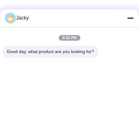
Categorias populares
Todos
Jacky
Reparo do monitor
Reparo do módulo do
9:42 PM
paciente
MMS
Good day, what product are you looking for?
Peças de reparo do
módulo do monitor
monitor paciente
paciente
Peças da máquina do
Peças de
desfibrilador
substituição de ECG
Monitor paciente
Oxímetro usado do
usado
pulso