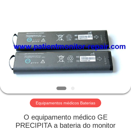
Guangzhou
YIGU
Medical
Equipment
Service
Co.,Ltd.
All
Rights
PARA
Reserved.
CASA
PRODUTOS
VÍDEOS
SOBRE
NÓS
Equipamentos médicos Baterias
O equipamento médico GE
VISITA
PRECIPITA a bateria do monitor