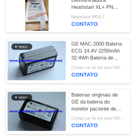
Desfibrilhadora
Heartstart XL+ PN
MAPA
989803167281 NOVA e
Negociável MOQ:1
DO
Original
CONTATO
SITE
GE MAC-2000 Bateria
PRIVACY
ECG 14.4V 2250mAh
32.4Wh Bateria de
POLICY
equipamento médico
Contact us for the price MOQ:1
para monitores de
CONTATO
pacientes
Baterias originais de
GE da bateria do
monitor paciente de
MAC2000 ECG
Contact us for the price MOQ:1
garantia de 90 dias
CONTATO