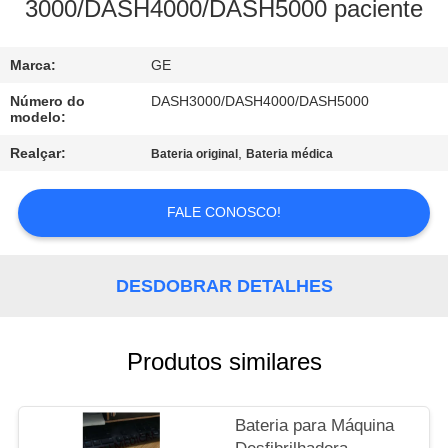
À
3000/DASH4000/DASH5000 paciente
FÁBRICA
Marca:
GE
CONTROLE
Número do
DASH3000/DASH4000/DASH5000
modelo:
DE
Realçar:
,
Bateria original
Bateria médica
QUALIDADE
FALE CONOSCO!
CONTACTE-
NOS
DESDOBRAR DETALHES
SOLICITE UM
ORÇAMENTO
Produtos similares
NEWS
Bateria para Máquina