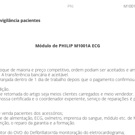
PN:
M100
igilância pacientes
Módulo de PHILIP M1001A ECG
ue de maioria e preço competitivo, ordem podiam ser aceitados e arr
 transferência bancária é aceitável.
arranjada dentro de 1 dia de trabalho depois que o pagamento confirmo
ição.
e retornada do artigo seja meios clientes carregados e meio vendedor.
ssa certificada e o coordenador experiente, serviço de reparações é p
 venda pacientes dos acessórios;
e de alimentação, ECG, oxímetro, imprensa do sangue, módulo etc. de M
nção, o reparo da garantia e a formação.
itor do OVO do Defibrillator/da monitoração do eletrocardiograma;