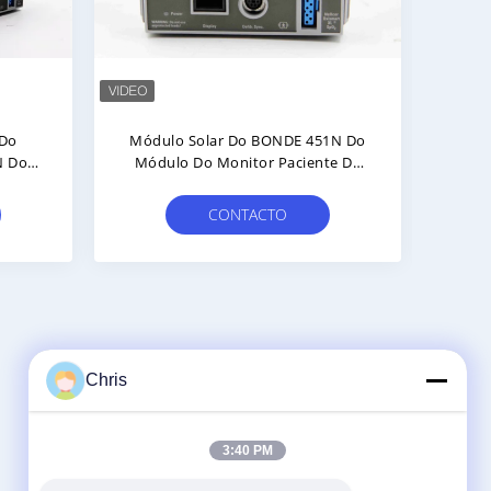
quina O
GE E-SCAIO MMS Module Pump ID
873 Do
M1143513-0 TPX Sensor - Modelo
indray
Carescape Com 90 Dias De
, M51A-30-
Garantia E Material Metálico
CONTACTO
0880
Fale Conosco
Chris
Guangzhou YIGU Medical Equipment
Service Co.,Ltd
3:40 PM
Sala 206, centro Buliding de Jin Hao Zhi