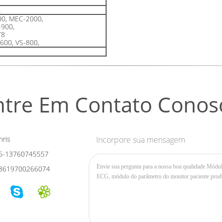
L
0, MEC-2000,
-900,
T8
600, VS-800,
ntre Em Contato Conos
ris
Incorpore sua mensagem
6-13760745557
8619700266074