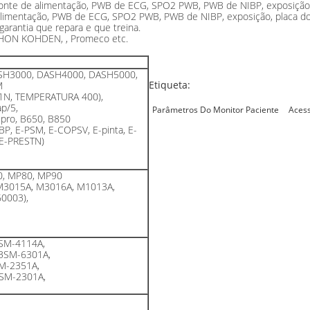
 fonte de alimentação, PWB de ECG, SPO2 PWB, PWB de NIBP, exposição, 
alimentação, PWB de ECG, SPO2 PWB, PWB de NIBP, exposição, placa do 
garantia que repara e que treina.
 NIHON KOHDEN, , Promeco etc.
SH3000, DASH4000, DASH5000,
Etiqueta:
M
51N, TEMPERATURA 400),
p/5,
Parâmetros Do Monitor Paciente
Acess
 pro, B650, B850
P, E-PSM, E-COPSV, E-pinta, E-
 E-PRESTN)
0, MP80, MP90
M3015A, M3016A, M1013A,
0003),
SM-4114A,
BSM-6301A,
M-2351A,
SM-2301A,