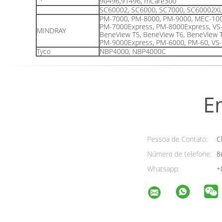
90496,91496, mCare300
SC60002, SC6000, SC7000, SC60002X
PM-7000, PM-8000, PM-9000, MEC-100
PM-7000Express, PM-8000Express, VS
MINDRAY
BeneView T5, BeneView T6, BeneView 
PM-9000Express, PM-6000, PM-60, VS-
Tyco
NBP4000, NBP4000C
E
Pessoa de Contato:
Ch
Número de telefone:
8
Whatsapp:
+