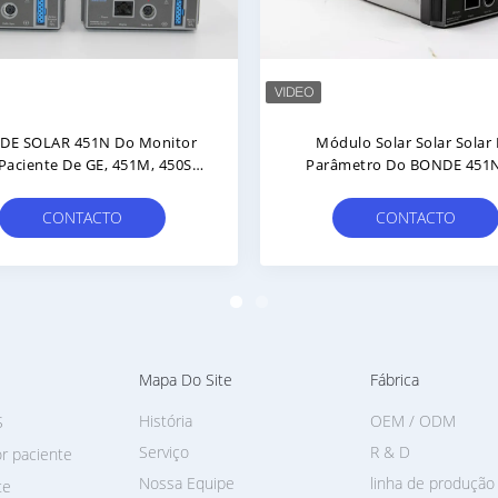
Módulo De Fonte De Alimentação
O Hospital Faz À Má
Da Referência 865122 De
Módulo M51A-30-80
IntelliVue MP2 PN M8023A Do
Monitor MPM De M
Tipo Do Monitor Paciente
BeneView T5 T6 T8 ECG
CONTACTO
CONTACTO
80900, M51A-30-8
Mapa Do Site
Fábrica
História
OEM / ODM
S
Serviço
R & D
r paciente
Nossa Equipe
linha de produção
te