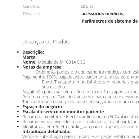
Garantia:
60 dias
acessórios médicos
Destacar:
,
Parâmetros de sistema de v
Descrição De Produto
Descrição:
Marca:
Nome:
Módulo de M1001A ECG
Notas da empresa:
Ordem: As partes e o equipamento médicos com estoq
Pagamento: 100% pagado antecipadamente antes de enviar. A
Envio: Transporte mundial. A ordem poderia ser 
sua escolha.
Seguir não podia ser oferecido dentro de 1 dia após a exped
Retorno e reparo: Taxa do transporte para que a necessidad
Toda a unidade da segunda mão será segurada por uma da no
Espaço do negócio
Escala do serviço do monitor paciente
Reparo do monitor de Electrocardio monitor/ECG/placenta e
Reparo e venda nivelados da microplaqueta; mainboard, font
Monitor paciente/eletrocardiógrafo para o aluguel, a manute
Introdução detalhada:
Venda e substituição para o reparo e as peças Fetal do mon