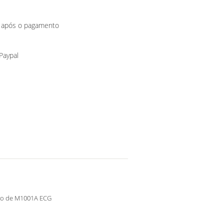
o após o pagamento
 Paypal
o de M1001A ECG