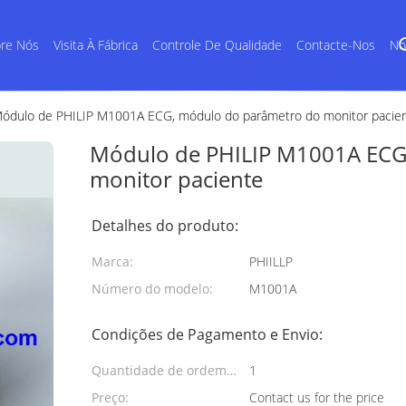
re Nós
Visita À Fábrica
Controle De Qualidade
Contacte-Nos
No
ódulo de PHILIP M1001A ECG, módulo do parâmetro do monitor pacie
Módulo de PHILIP M1001A ECG
monitor paciente
Detalhes do produto:
Marca:
PHIILLP
Número do modelo:
M1001A
Condições de Pagamento e Envio:
Quantidade de ordem
1
mínima:
Preço:
Contact us for the price