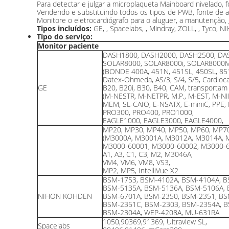
Para detectar e julgar a microplaqueta Mainboard nivelado,
Vendendo e substituindo todos os tipos de PWB, fonte de 
Monitore o eletrocardiógrafo para o aluguer, a manutenção, 
Tipos incluídos:
GE, , Spacelabs, , Mindray, ZOLL, , Tyco,
Tipo do serviço:
Monitor paciente
DASH1800, DASH2000, DASH2500, DA
SOLAR8000, SOLAR8000i, SOLAR8000
(BONDE 400A, 451N, 451SL, 450SL, 8
Datex-Ohmeda, AS/3, S/4, S/5, Cardioca
GE
B20, B20i, B30, B40, CAM, transportam
(M-NESTR, M-NETPR, M.P., M-EST, M-NIB
MEM, SL-CAIO, E-NSATX, E-miniC, PPE,
PRO300, PRO400, PRO1000,
EAGLE1000, EAGLE3000, EAGLE4000,
MP20, MP30, MP40, MP50, MP60, MP7
(M3000A, M3001A, M3012A, M3014A, 
M3000-60001, M3000-60002, M3000-6
A1, A3, C1, C3, M2, M3046A,
VM4, VM6, VM8, VS3,
MP2, MP5, IntelliVue X2
BSM-1753, BSM-4102A, BSM-4104A, B
BSM-5135A, BSM-5136A, BSM-5106A, 
NIHON KOHDEN
BSM-6701A, BSM-2350, BSM-2351, BS
BSM-2351C, BSM-2303, BSM-2354A, B
BSM-2304A, WEP-4208A, MU-631RA
1050,90369,91369, Ultraview SL,
Spacelabs