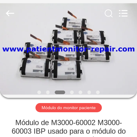
Guangzhou
YIGU
Medical
Equipment
Service
Co.,Ltd.
All
Rights
PARA
Reserved.
CASA
PRODUTOS
VÍDEOS
SOBRE
NÓS
Módulo do monitor paciente
Módulo de M3000-60002 M3000-
VISITA
60003 IBP usado para o módulo do