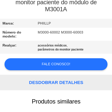
À
monitor paciente do módulo de
M3001A
FÁBRICA
Marca:
PHIILLP
CONTROLE
DE
Número do
M3000-60002 M3000-60003
modelo:
QUALIDADE
Realçar:
,
acessórios médicos
parâmetros do monitor paciente
CONTACTE-
FALE CONOSCO!
NOS
SOLICITE UM
DESDOBRAR DETALHES
ORÇAMENTO
Produtos similares
NEWS