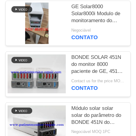
GE Solar8000
MAPA
Solar8000i Modulo de
DO
monitoramento do
paciente TRAM 451N
SITE
Negociável
Modulo Tram-Rac 4A
CONTATO
Modulo com versão
OxySmart
PRIVACY
BONDE SOLAR 451N
POLICY
do monitor 8000
paciente de GE, 451M,
450SL, módulo
Contact us for the price MOQ:1
CONTATO
Módulo solar solar
solar do parâmetro do
BONDE 451N do
monitor paciente de GE
Negociável MOQ:1PC