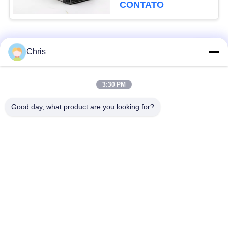
8000 8000i 8000M ()
CONTATO
Categorias populares
Todos
Chris
Reparo do monitor
Reparo do módulo do
3:30 PM
paciente
MMS
Good day, what product are you looking for?
Peças de reparo do
módulo do monitor
monitor paciente
paciente
Peças da máquina do
Peças de
desfibrilador
substituição de ECG
Monitor paciente
Oxímetro usado do
usado
pulso