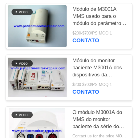
Módulo de M3001A
MAPA
MMS usado para o
DO
módulo do parâmetro
do monitor MP20
SITE
$200-$700/PS MOQ:1
paciente
CONTATO
PRIVACY
POLICY
Módulo do monitor
paciente M3001A dos
dispositivos da
monitoração dos
$200-$700/PS MOQ:1
cuidados médicos de
CONTATO
para as peças do
equipamento médico
O módulo M3001A do
MMS do monitor
paciente da série do
PM de do hospital opta:
Contact us for the price MOQ:1