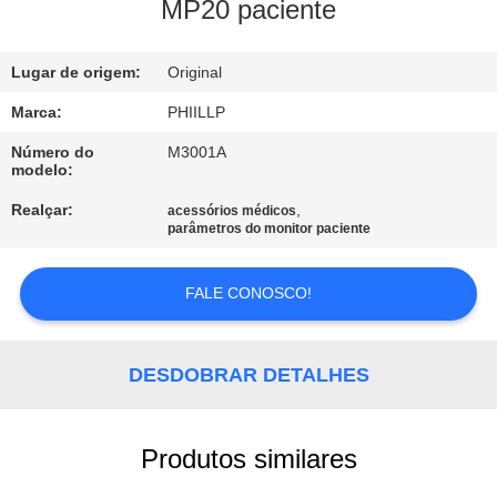
À
MP20 paciente
FÁBRICA
Lugar de origem:
Original
CONTROLE
Marca:
PHIILLP
DE
Número do
M3001A
modelo:
QUALIDADE
Realçar:
,
acessórios médicos
parâmetros do monitor paciente
CONTACTE-
NOS
FALE CONOSCO!
SOLICITE UM
DESDOBRAR DETALHES
ORÇAMENTO
Produtos similares
NEWS