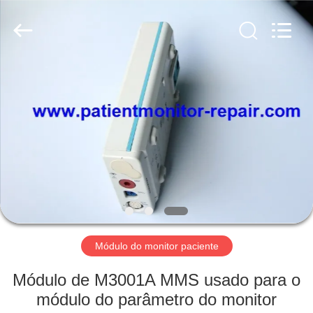
Guangzhou
YIGU
Medical
Equipment
Service
Co.,Ltd.
All
Rights
PARA
Reserved.
CASA
PRODUTOS
VÍDEOS
SOBRE
NÓS
Módulo do monitor paciente
Módulo de M3001A MMS usado para o
VISITA
módulo do parâmetro do monitor