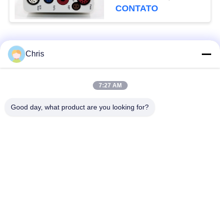
A01C06 A01C12
CONTATO
A01C06C12 C12
Categorias populares
Todos
Chris
Reparo do monitor
Reparo do módulo do
7:27 AM
paciente
MMS
Good day, what product are you looking for?
Peças de reparo do
módulo do monitor
monitor paciente
paciente
Peças da máquina do
Peças de
desfibrilador
substituição de ECG
Monitor paciente
Oxímetro usado do
usado
pulso