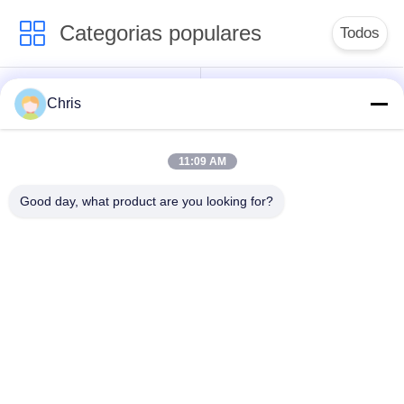
Categorias populares
Todos
Reparo do monitor
Reparo do módulo do
Chris
paciente
MMS
11:09 AM
Peças de reparo do
módulo do monitor
monitor paciente
paciente
Good day, what product are you looking for?
Peças da máquina do
Peças de
desfibrilador
substituição de ECG
Monitor paciente
Oxímetro usado do
usado
pulso