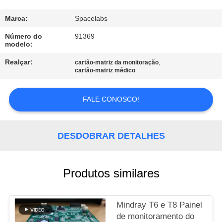
À
FÁBRICA
Marca:
Spacelabs
Número do
91369
modelo:
CONTROLE
Realçar:
,
cartão-matriz da monitoração
DE
cartão-matriz médico
QUALIDADE
FALE CONOSCO!
CONTACTE-
NOS
DESDOBRAR DETALHES
SOLICITE UM
Produtos similares
ORÇAMENTO
Mindray T6 e T8 Painel
NEWS
de monitoramento do