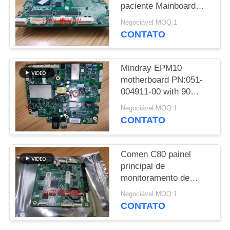
paciente Mainboard
MAPA
para a série T
Negociável MOQ:1
Motherboard PN 6800-
DO
CONTATO
20-5062
SITE
Mindray EPM10
motherboard PN:051-
PRIVACY
004911-00 with 90
POLICY
Days warranty
Negociável MOQ:1
CONTATO
Comen C80 painel
principal de
monitoramento de
pacientes com 3
Negociável MOQ:1
meses de garantia para
CONTATO
a placa da CPU