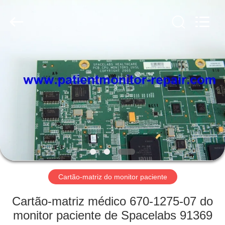
Guangzhou
YIGU
Medical
Equipment
Service
Co.,Ltd.
All
Rights
PARA
Reserved.
CASA
PRODUTOS
VÍDEOS
SOBRE
NÓS
Cartão-matriz do monitor paciente
Cartão-matriz médico 670-1275-07 do
VISITA
monitor paciente de Spacelabs 91369