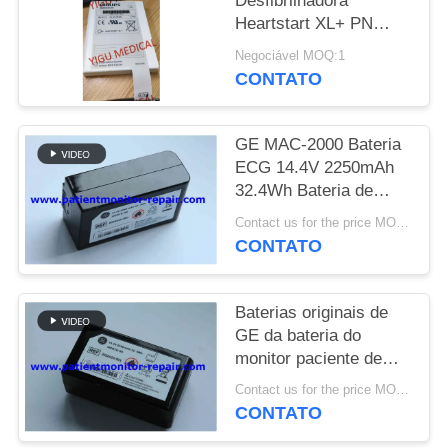
Desfibrilhadora
Heartstart XL+ PN
MAPA
989803167281 NOVA e
Negociável MOQ:1
DO
Original
CONTATO
SITE
GE MAC-2000 Bateria
PRIVACY
ECG 14.4V 2250mAh
32.4Wh Bateria de
POLICY
equipamento médico
Contact us for the price MOQ:1
para monitores de
CONTATO
pacientes
Baterias originais de
GE da bateria do
monitor paciente de
MAC2000 ECG
Contact us for the price MOQ:1
garantia de 90 dias
CONTATO