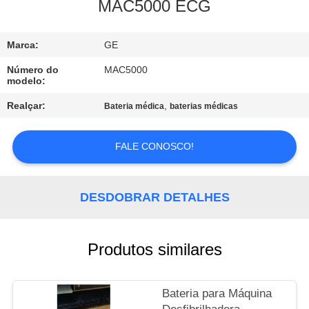
À
MAC5000 ECG
FÁBRICA
Marca:
GE
CONTROLE
Número do
MAC5000
modelo:
DE
Realçar:
,
Bateria médica
baterias médicas
QUALIDADE
FALE CONOSCO!
CONTACTE-
NOS
DESDOBRAR DETALHES
SOLICITE UM
ORÇAMENTO
Produtos similares
NEWS
Bateria para Máquina