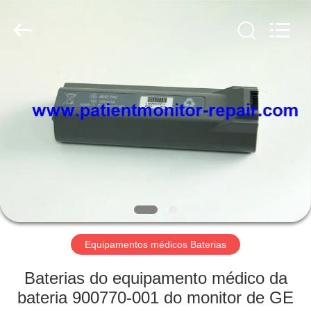
Guangzhou
YIGU
Medical
Equipment
Service
Co.,Ltd.
All
Rights
PARA
Reserved.
CASA
PRODUTOS
VÍDEOS
SOBRE
NÓS
Equipamentos médicos Baterias
Baterias do equipamento médico da
VISITA
bateria 900770-001 do monitor de GE