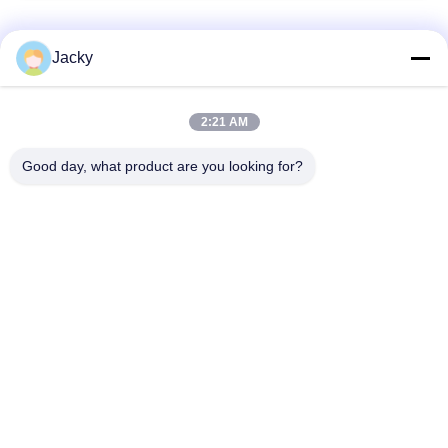
Categorias populares
Todos
Jacky
Reparo do monitor
Reparo do módulo do
2:21 AM
paciente
MMS
Good day, what product are you looking for?
Peças de reparo do
módulo do monitor
monitor paciente
paciente
Peças da máquina do
Peças de
desfibrilador
substituição de ECG
Monitor paciente
Oxímetro usado do
usado
pulso