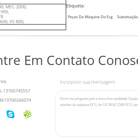
L
Etiqueta:
0, MEC-2000,
-900,
T8
Peças Da Máquina Do Ecg
Substituiçã
600, VS-800,
ntre Em Contato Conos
ris
Incorpore sua mensagem
6-13760745557
8619700266074