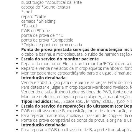
substituição *Acoustical da lente
cabeça do *Sound (cristal)
*shell
reparo *cable
camada *Shielding
*Tail-cull
PWB do *Probe
ponta de prova de *4D
ponta de prova *Compatible
*Original e ponta de prova usada
Ponta de prova prestada serviços de manutenção incl
o cabo, a bainha, a microplaqueta, o ruído de harmonização 
Escala do serviço do monitor paciente
Reparo do monitor de Electrocardio monitor/ECG/placenta e
Reparo e venda nivelados da microplaqueta; mainboard, font
Monitor paciente/eletrocardiógrafo para o aluguel, a manute
Introdução detalhada:
Venda e substituição para o reparo e as peças Fetal do mon
Para detectar e julgar a microplaqueta Mainboard nivelado,
Vendendo e substituindo todos os tipos de PWB, fonte de 
Monitore o eletrocardiógrafo para o aluguer, a manutenção, 
Tipos incluídos:
GE, , Spacelabs, , Mindray, ZOLL, , Tyco,
Escala do serviço de reparações do ultrassom (cor Dop
PWB do ultrassom de B, exposição, fonte de alimentação, tecl
Para reparar, mantenha, atualize, ultrassom de Doppler da co
Ponta de prova compatível da ponta de prova, a original e us
Introdução detalhada:
Para reparar o PWB do ultrassom de B, a parte frontal, após