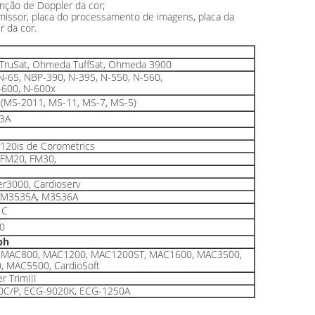
função de Doppler da cor;
emissor, placa do processamento de imagens, placa da
r da cor.
ruSat, Ohmeda TuffSat, Ohmeda 3900
N-65, NBP-390, N-395, N-550, N-560,
-600, N-600x
7 (MS-2011, MS-11, MS-7, MS-5)
3A
120is de Corometrics
FM20, FM30,
r3000, Cardioserv
 M3535A, M3536A
1C
0
ph
 MAC800, MAC1200, MAC1200ST, MAC1600, MAC3500,
 MAC5500, CardioSoft
r TrimIII
0C/P, ECG-9020K, ECG-1250A