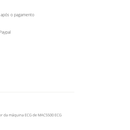
o após o pagamento
 Paypal
or da máquina ECG de MAC5500 ECG