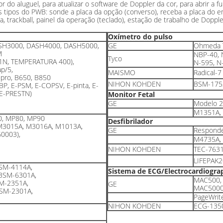
r do aluguel, para atualizar o software de Doppler da cor, para abrir a 
s tipos do PWB: sonde a placa da opção (converso), receba a placa do 
, trackball, painel da operação (teclado), estação de trabalho de Dopple
Oxímetro do pulso
SH3000, DASH4000, DASH5000,
GE
Ohmeda T
M
NBP-40, 
Tyco
51N, TEMPERATURA 400),
N-595, N
p/5,
MAISMO
Radical-
 pro, B650, B850
NIHON KOHDEN
BSM-175
P, E-PSM, E-COPSV, E-pinta, E-
 E-PRESTN)
Monitor Fetal
GE
Modelo 2
M1351A, 
0, MP80, MP90
Desfibrilador
M3015A, M3016A, M1013A,
GE
Responde
0003),
M4735A,
NIHON KOHDEN
TEC-763
LIFEPAK2
SM-4114A,
Sistema de ECG/Electrocardiogra
BSM-6301A,
MAC500,
M-2351A,
GE
MAC5000,
SM-2301A,
PageWrite
NIHON KOHDEN
ECG-135