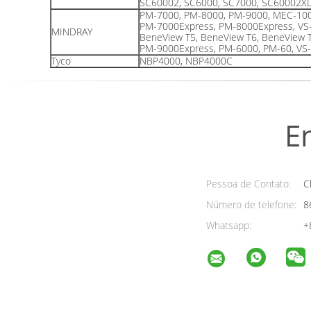
SC60002, SC6000, SC7000, SC60002X
PM-7000, PM-8000, PM-9000, MEC-100
PM-7000Express, PM-8000Express, VS
MINDRAY
BeneView T5, BeneView T6, BeneView 
PM-9000Express, PM-6000, PM-60, VS-
Tyco
NBP4000, NBP4000C
E
Pessoa de Contato:
Ch
Número de telefone:
8
Whatsapp:
+