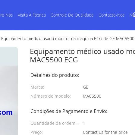
re Nós
Visita À Fábrica
Controle De Qualidade
Contacte-Nos
No
Equipamento médico usado monitor da máquina ECG de GE MAC5500
Equipamento médico usado mo
MAC5500 ECG
Detalhes do produto:
Marca:
GE
Número do modelo:
MAC5500
Condições de Pagamento e Envio:
Quantidade de ordem
1
mínima:
Preço:
Contact us for the price