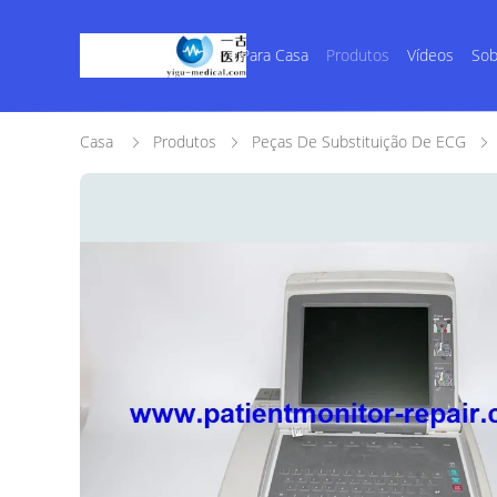
Para Casa
Produtos
Vídeos
Sob
Casa
Produtos
Peças De Substituição De ECG