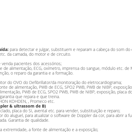
uída:
para detectar e julgar, substituem e reparam a cabeça do som do el
etc. da camada, do motor e de circuito.
 venda pacientes dos acessórios;
e de alimentação, ECG, oxímetro, imprensa do sangue, módulo etc. de M
nção, o reparo da garantia e a formação.
itor do OVO do Defibrillator/da monitoração do eletrocardiograma;
 fonte de alimentação, PWB de ECG, SPO2 PWB, PWB de NIBP, exposição, 
alimentação, PWB de ECG, SPO2 PWB, PWB de NIBP, exposição, placa do 
garantia que repara e que treina.
 NIHON KOHDEN, , Promeco etc.
pler & ultrassom de B)
ado, placa do SI, avental etc. para vender, substituição e reparo;
r do aluguel, para atualizar o software de Doppler da cor, para abrir a 
ada. Garantia de qualidade.
 a extremidade, a fonte de alimentação e a exposição;