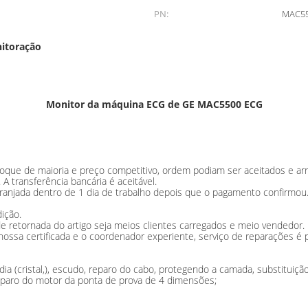
PN:
MAC5
nitoração
Monitor da máquina ECG de GE MAC5500 ECG
ue de maioria e preço competitivo, ordem podiam ser aceitados e arr
 transferência bancária é aceitável.
arranjada dentro de 1 dia de trabalho depois que o pagamento confirmo
ição.
e retornada do artigo seja meios clientes carregados e meio vendedor.
ssa certificada e o coordenador experiente, serviço de reparações é p
ia (cristal,), escudo, reparo do cabo, protegendo a camada, substituição
paro do motor da ponta de prova de 4 dimensões;