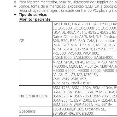
Para reparar, mantenha, atualize, ultrassom de Doppler da co
Sonde, fonte de alimentação, exposição (LCD, CRT), todos o
reconstrução da imagem, unidade central do PC, placa gráfica
Tipo do serviço:
Monitor paciente
DASH1800, DASH2000, DASH2500, DA
SOLAR8000, SOLAR8000i, SOLAR8000
(BONDE 400A, 451N, 451SL, 450SL, 8
Datex-Ohmeda, AS/3, S/4, S/5, Cardioca
GE
B20, B20i, B30, B40, CAM, transportam
(M-NESTR, M-NETPR, M.P., M-EST, M-NIB
MEM, SL-CAIO, E-NSATX, E-miniC, PPE,
PRO300, PRO400, PRO1000,
EAGLE1000, EAGLE3000, EAGLE4000,
MP20, MP30, MP40, MP50, MP60, MP7
(M3000A, M3001A, M3012A, M3014A, 
M3000-60001, M3000-60002, M3000-6
A1, A3, C1, C3, M2, M3046A,
VM4, VM6, VM8, VS3,
MP2, MP5, IntelliVue X2
BSM-1753, BSM-4102A, BSM-4104A, B
BSM-5135A, BSM-5136A, BSM-5106A, 
NIHON KOHDEN
BSM-6701A, BSM-2350, BSM-2351, BS
BSM-2351C, BSM-2303, BSM-2354A, B
BSM-2304A, WEP-4208A, MU-631RA
1050,90369,91369, Ultraview SL,
Spacelabs
90496,91496, mCare300