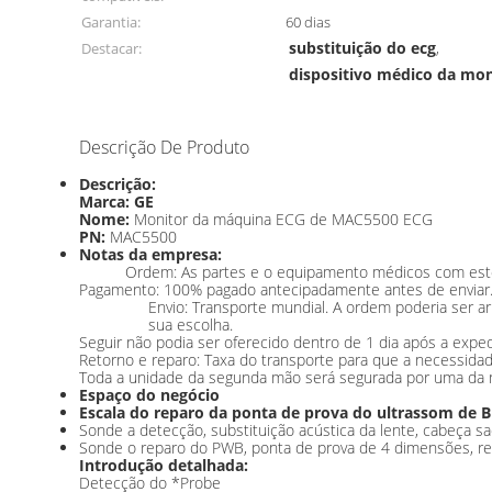
Garantia:
60 dias
substituição do ecg
Destacar:
,
dispositivo médico da mo
Descrição De Produto
Descrição:
Marca: GE
Nome:
Monitor da máquina ECG de MAC5500 ECG
PN:
MAC5500
Notas da empresa:
Ordem: As partes e o equipamento médicos com estoq
Pagamento: 100% pagado antecipadamente antes de enviar. A
Envio: Transporte mundial. A ordem poderia ser 
sua escolha.
Seguir não podia ser oferecido dentro de 1 dia após a exped
Retorno e reparo: Taxa do transporte para que a necessidad
Toda a unidade da segunda mão será segurada por uma da no
Espaço do negócio
Escala do reparo da ponta de prova do ultrassom de B
Sonde a detecção, substituição acústica da lente, cabeça sad
Sonde o reparo do PWB, ponta de prova de 4 dimensões, re
Introdução detalhada:
Detecção do *Probe