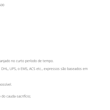
500
anjado no curto período de tempo.
u. DHL, UPS, o EMS, ACS etc., expressos são baseados em
ossível.
 do cauda-sacrifício;