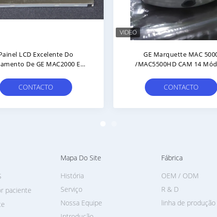
abeça De Impressora De
Placa-Mãe De Eletrocardióg
ituição De ECG Para Mindray
GE Mac2000 MT9234SMI-H
eneheart R12 Cabeça De
90 Dias De Garantia Par
ressora PN 024-000534-00
Aplicações De ECG Hospitala
CONTACTO
CONTACTO
Clínicos
Mapa Do Site
Fábrica
História
OEM / ODM
S
Serviço
R & D
r paciente
Nossa Equipe
linha de produção
te
Introdução