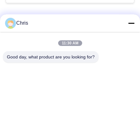
Categorias populares
Todos
Chris
Reparo do monitor
Reparo do módulo do
11:30 AM
paciente
MMS
Good day, what product are you looking for?
Peças de reparo do
módulo do monitor
monitor paciente
paciente
Peças da máquina do
Peças de
desfibrilador
substituição de ECG
Monitor paciente
Oxímetro usado do
usado
pulso