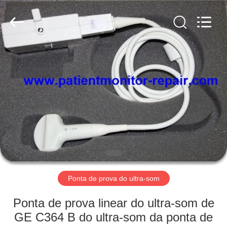
Guangzhou
YIGU
Medical
Equipment
Service
Co.,Ltd.
All
Rights
PARA
Reserved.
CASA
PRODUTOS
VÍDEOS
SOBRE
NÓS
Ponta de prova do ultra-som
Ponta de prova linear do ultra-som de
VISITA
GE C364 B do ultra-som da ponta de