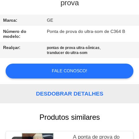
À
prova
FÁBRICA
Marca:
GE
CONTROLE
Número do
Ponta de prova do ultra-som de C364 B
modelo:
DE
Realçar:
,
pontas de prova ultra-sônicas
QUALIDADE
tranducer do ultra-som
CONTACTE-
FALE CONOSCO!
NOS
DESDOBRAR DETALHES
SOLICITE UM
ORÇAMENTO
Produtos similares
NEWS
A ponta de prova do