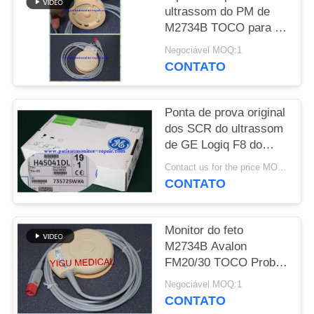
ultrassom do PM de
MAPA
M2734B TOCO para o
equipamento médico
DO
Negociável MOQ:1
parte a condição de
CONTATO
SITE
Excellet
Ponta de prova original
PRIVACY
dos SCR do ultrassom
POLICY
de GE Logiq F8 do
equipamento médico
Contact us for the price MOQ:1
do hospital
CONTATO
Monitor do feto
M2734B Avalon
FM20/30 TOCO Probe
com 90 dias de
Negociável MOQ:1
garantia
CONTATO