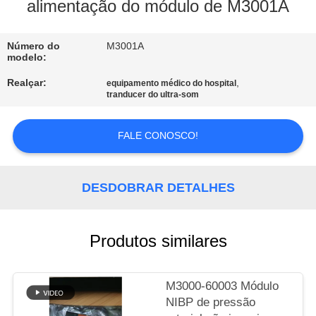
À
alimentação do módulo de M3001A
FÁBRICA
Número do
M3001A
modelo:
CONTROLE
Realçar:
,
equipamento médico do hospital
DE
tranducer do ultra-som
QUALIDADE
FALE CONOSCO!
CONTACTE-
NOS
DESDOBRAR DETALHES
SOLICITE UM
Produtos similares
ORÇAMENTO
M3000-60003 Módulo
NEWS
NIBP de pressão