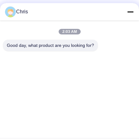
Categorias populares
Todos
Chris
Reparo do monitor
Reparo do módulo do
2:03 AM
paciente
MMS
Good day, what product are you looking for?
Peças de reparo do
módulo do monitor
monitor paciente
paciente
Peças da máquina do
Peças de
desfibrilador
substituição de ECG
Monitor paciente
Oxímetro usado do
usado
pulso