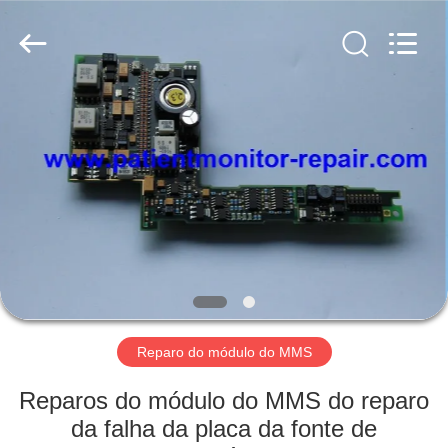
Guangzhou
YIGU
Medical
Equipment
Service
Co.,Ltd.
All
Rights
PARA
Reserved.
CASA
PRODUTOS
VÍDEOS
SOBRE
NÓS
Reparo do módulo do MMS
Reparos do módulo do MMS do reparo
VISITA
da falha da placa da fonte de