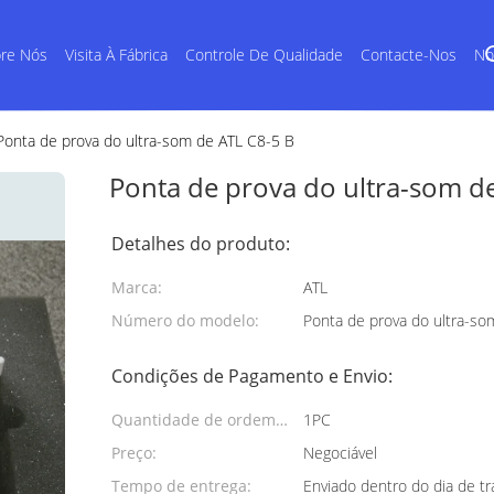
re Nós
Visita À Fábrica
Controle De Qualidade
Contacte-Nos
No
Ponta de prova do ultra-som de ATL C8-5 B
Ponta de prova do ultra-som d
Detalhes do produto:
Marca:
ATL
Número do modelo:
Ponta de prova do ultra-so
Condições de Pagamento e Envio:
Quantidade de ordem
1PC
mínima:
Preço:
Negociável
Tempo de entrega:
Enviado dentro do dia de t