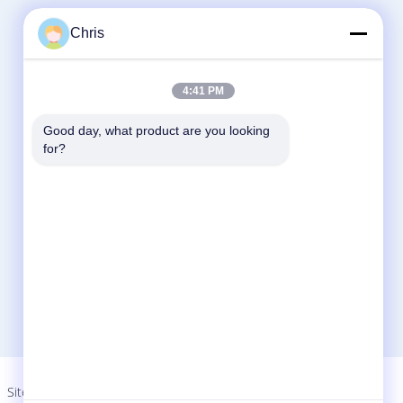
Fale Conosco
Chris
Guangzhou YIGU Medical Equipment
Service Co.,Ltd
4:41 PM
Sala 206, centro Buliding de Jin Hao Zhi
Ying, estrada NO.1 de Fengxin, avenida da
Good day, what product are you looking 
ciência, distrito Guangzhou Guangdong
for?
China do grupo de Luo
86-020-29894177
sales2@gzyg-med.com
Site Para Celular