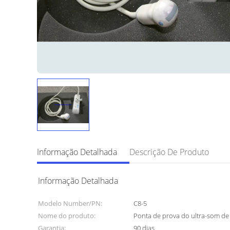
Informação Detalhada
Descrição De Produto
Informação Detalhada
Modelo Number/PN:
C8-5
Nome do produto:
Ponta de prova do ultra-som de
Garantia:
90 dias