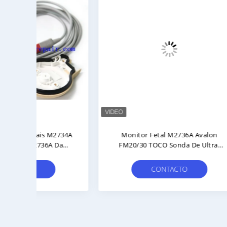
2734A
Monitor Fetal M2736A Avalon
P
Da
FM20/30 TOCO Sonda De Ultra-
Origi
 De
Som Com 90 Dias De Garantia
CONTACTO