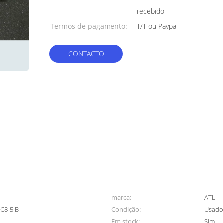
recebido
Termos de pagamento:
T/T ou Paypal
CONTACTO
marca:
ATL
 C8-5 B
Condição:
Usad
Em stock:
Sim