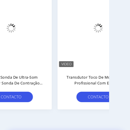
Som
Transdutor Toco De Monitor Fetal
A P
ação
Profissional Com Estoque
Do 
Fetal
Abundante E Dois Armazéns De
Eq
Peças Sobressalentes
CONTACTO