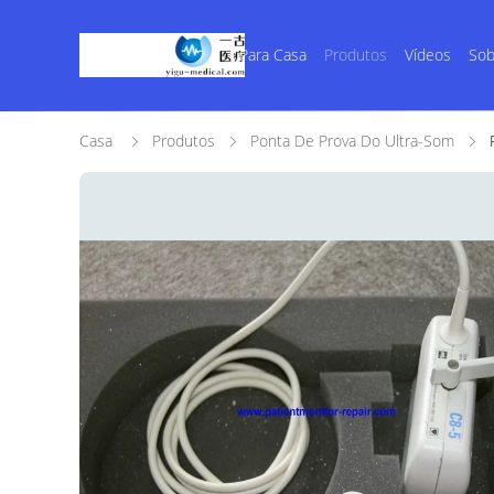
Para Casa
Produtos
Vídeos
Sob
Casa
Produtos
Ponta De Prova Do Ultra-Som