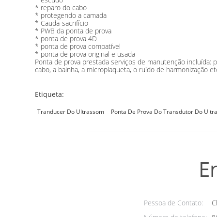
* reparo do cabo
* protegendo a camada
* Cauda-sacrifício
* PWB da ponta de prova
* ponta de prova 4D
* ponta de prova compatível
* ponta de prova original e usada
Ponta de prova prestada serviços de manutenção incluída: pa
cabo, a bainha, a microplaqueta, o ruído de harmonização et
Etiqueta:
Tranducer Do Ultrassom
Ponta De Prova Do Transdutor Do Ult
E
Pessoa de Contato:
Ch