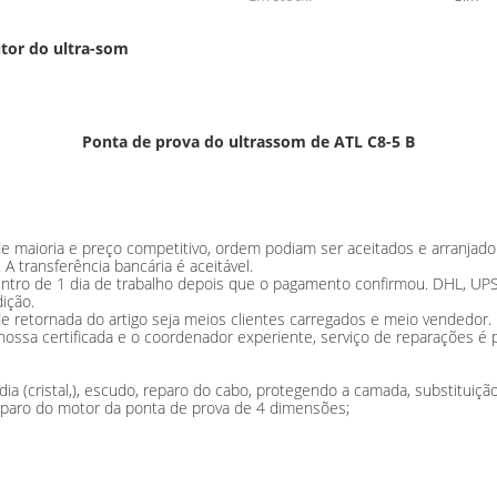
tor do ultra-som
Ponta de prova do ultrassom de ATL C8-5 B
maioria e preço competitivo, ordem podiam ser aceitados e arranjado
 transferência bancária é aceitável.
dentro de 1 dia de trabalho depois que o pagamento confirmou. DHL, UP
ição.
e retornada do artigo seja meios clientes carregados e meio vendedor.
ssa certificada e o coordenador experiente, serviço de reparações é p
ia (cristal,), escudo, reparo do cabo, protegendo a camada, substituição
paro do motor da ponta de prova de 4 dimensões;