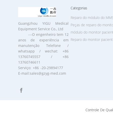
Categorias
Reparo do módulo do MM
Guangzhou YIGU Medical
Peças de reparo do monito
Equipment Service Co., Ltd
módulo do monitor pacien
---O engenheiro tem 12
Reparo do monitor pacien
anos de experiência em
manutenção Telefone /
whatsapp / wechat: +86
13760745557 / +86
13760746611
Serviço: +86 -20-29894177
E-mail:sales@gzyg-med.com
Controle De Qual