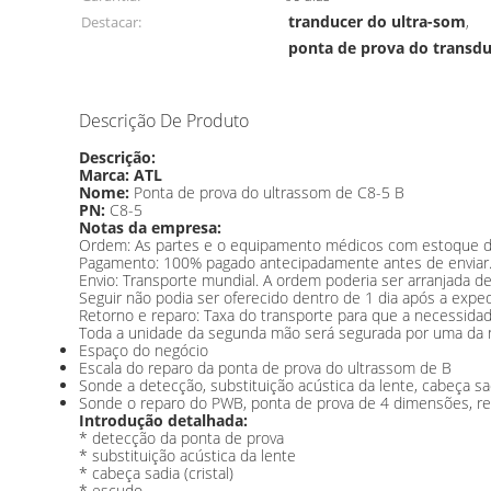
tranducer do ultra-som
Destacar:
,
ponta de prova do transdu
Descrição De Produto
Descrição:
Marca: ATL
Nome:
Ponta de prova do ultrassom de C8-5 B
PN:
C8-5
Notas da empresa:
Ordem: As partes e o equipamento médicos com estoque de 
Pagamento: 100% pagado antecipadamente antes de enviar. A
Envio: Transporte mundial. A ordem poderia ser arranjada 
Seguir não podia ser oferecido dentro de 1 dia após a exped
Retorno e reparo: Taxa do transporte para que a necessidad
Toda a unidade da segunda mão será segurada por uma da no
Espaço do negócio
Escala do reparo da ponta de prova do ultrassom de B
Sonde a detecção, substituição acústica da lente, cabeça sad
Sonde o reparo do PWB, ponta de prova de 4 dimensões, re
Introdução detalhada:
* detecção da ponta de prova
* substituição acústica da lente
* cabeça sadia (cristal)
* escudo