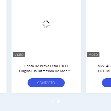
onta De Prova Fetal TOCO
M2734B Sonda De Ultra-
nal Do Ultrassom Do Monitor
TOCO MP Sonda De Contr
M2734B De HR MRX
Uterina FM20 FM30 Monitor 
CONTACTO
CONTACTO