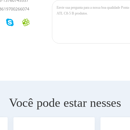
6-13760745557
8619700266074
Você pode estar nesses