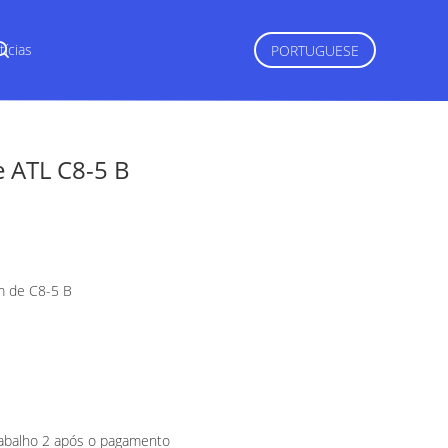
tícias
PORTUGUESE
e ATL C8-5 B
m de C8-5 B
rabalho 2 após o pagamento