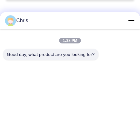
Categorias populares
Todos
Chris
Reparo do monitor
Reparo do módulo do
1:38 PM
paciente
MMS
Good day, what product are you looking for?
Peças de reparo do
módulo do monitor
monitor paciente
paciente
Peças da máquina do
Peças de
desfibrilador
substituição de ECG
Monitor paciente
Oxímetro usado do
usado
pulso