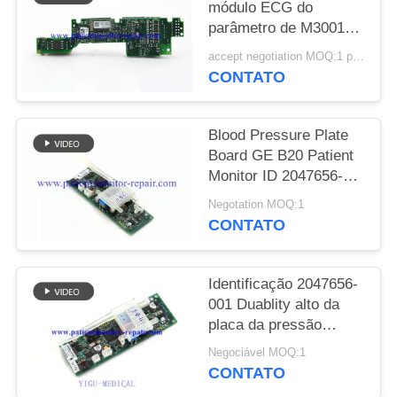
módulo ECG do
parâmetro de M3001A
MAPA
para as peças de
DO
accept negotiation MOQ:1 pcs
substituição
CONTATO
SITE
Blood Pressure Plate
PRIVACY
Board GE B20 Patient
POLICY
Monitor ID 2047656-
001 A2
Negotation MOQ:1
CONTATO
Identificação 2047656-
001 Duablity alto da
placa da pressão
sanguínea de monitor
Negociável MOQ:1
B20 paciente
CONTATO