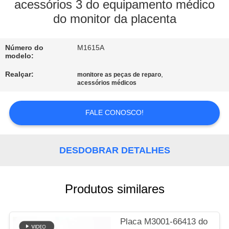
À
acessórios 3 do equipamento médico
do monitor da placenta
FÁBRICA
Número do
M1615A
CONTROLE
modelo:
DE
Realçar:
,
monitore as peças de reparo
QUALIDADE
acessórios médicos
FALE CONOSCO!
CONTACTE-
NOS
DESDOBRAR DETALHES
SOLICITE UM
ORÇAMENTO
Produtos similares
NEWS
Placa M3001-66413 do