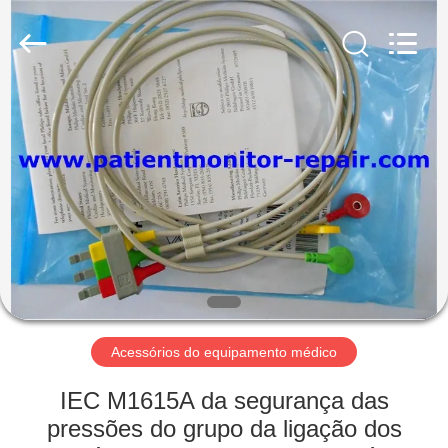
Guangzhou
YIGU
Medical
Equipment
Service
Co.,Ltd.
All
Rights
PARA
Reserved.
CASA
PRODUTOS
VÍDEOS
SOBRE
NÓS
Acessórios do equipamento médico
IEC M1615A da segurança das
VISITA
pressões do grupo da ligação dos