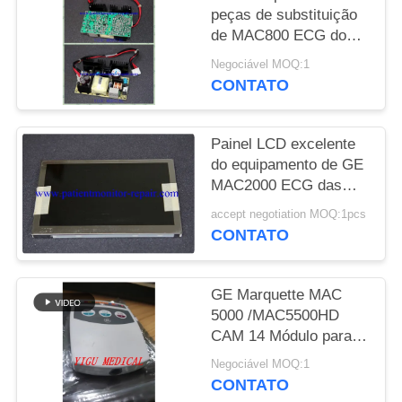
peças de substituição
MAPA
de MAC800 ECG do
eletrocardiógrafo
DO
Negociável MOQ:1
garantia de 90 dias
CONTATO
SITE
Painel LCD excelente
PRIVACY
do equipamento de GE
POLICY
MAC2000 ECG das
peças sobresselentes
accept negotiation MOQ:1pcs
do hospital da
CONTATO
circunstância
GE Marquette MAC
5000 /MAC5500HD
CAM 14 Módulo para
ECG Módulo de
Negociável MOQ:1
Aquisição Cardíaca PN
CONTATO
900995-002