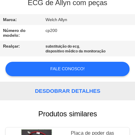
À
ECG de Allyn com peças
FÁBRICA
Marca:
Welch Allyn
CONTROLE
Número do
cp200
modelo:
DE
Realçar:
,
substituição do ecg
QUALIDADE
dispositivo médico da monitoração
CONTACTE-
FALE CONOSCO!
NOS
DESDOBRAR DETALHES
SOLICITE UM
ORÇAMENTO
Produtos similares
NEWS
Placa de poder das