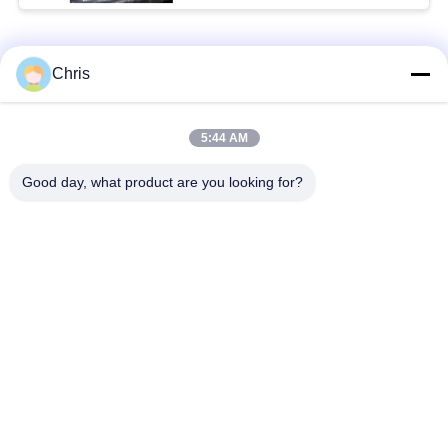
Categorias populares
Todos
Chris
Reparo do monitor
Reparo do módulo do
5:44 AM
paciente
MMS
Good day, what product are you looking for?
Peças de reparo do
módulo do monitor
monitor paciente
paciente
Peças da máquina do
Peças de
desfibrilador
substituição de ECG
Monitor paciente
Oxímetro usado do
usado
pulso