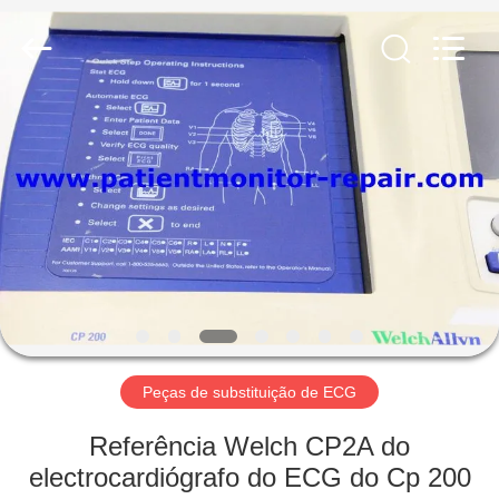
Guangzhou
YIGU
Medical
Equipment
Service
Co.,Ltd.
All
Rights
PARA
Reserved.
CASA
PRODUTOS
VÍDEOS
SOBRE
NÓS
Peças de substituição de ECG
Referência Welch CP2A do
VISITA
electrocardiógrafo do ECG do Cp 200