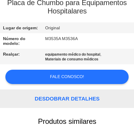
À
Placa de Chumbo para Equipamentos
Hospitalares
FÁBRICA
Lugar de origem:
Original
CONTROLE
DE
Número do
M3535A M3536A
modelo:
QUALIDADE
Realçar:
,
equipamento médico do hospital
Materiais de consumo médicos
CONTACTE-
FALE CONOSCO!
NOS
SOLICITE UM
DESDOBRAR DETALHES
ORÇAMENTO
Produtos similares
NEWS