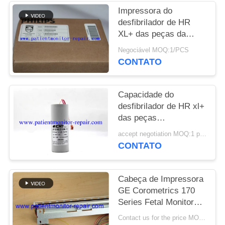
Impressora do
SITEMAP
desfibrilador de HR
XL+ das peças da
máquina do
PRIVACY
Negociável MOQ:1/PCS
desfibrilador do PN
CONTATO
POLICY
453564206131
Capacidade do
desfibrilador de HR xl+
das peças
sobresselentes do
accept negotiation MOQ:1 pcs
desfibrilador para a
CONTATO
manutenção de
equipamento médico
Cabeça de Impressora
GE Corometrics 170
Series Fetal Monitor
PN 2021051 Usada
Contact us for the price MOQ:1