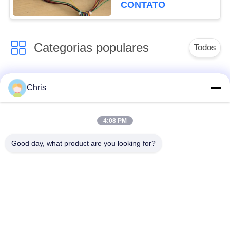
com 90 Dias de
CONTATO
Garantia
Categorias populares
Todos
Reparo do monitor
Reparo do módulo do
Chris
paciente
MMS
4:08 PM
Peças de reparo do
módulo do monitor
monitor paciente
paciente
Good day, what product are you looking for?
Peças da máquina do
Peças de
desfibrilador
substituição de ECG
Monitor paciente
Oxímetro usado do
usado
pulso