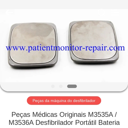
Guangzhou
YIGU
Medical
Equipment
Service
Co.,Ltd.
All
Rights
PARA
Reserved.
CASA
PRODUTOS
VÍDEOS
SOBRE
NÓS
Peças da máquina do desfibrilador
Peças Médicas Originais M3535A /
VISITA
M3536A Desfibrilador Portátil Bateria