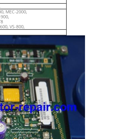
L
0, MEC-2000,
-900,
T8
600, VS-800,