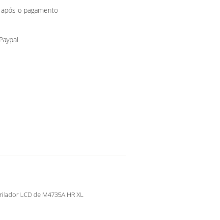
o após o pagamento
 Paypal
brilador LCD de M4735A HR XL