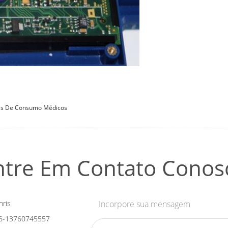
is De Consumo Médicos
ntre Em Contato Conos
ris
Incorpore sua mensagem
6-13760745557