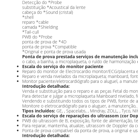
Detecção do *Probe
substituição *Acoustical da lente
cabeça do *Sound (cristal)
*shell
reparo *cable
camada *Shielding
*Tail-cull
PWB do *Probe
ponta de prova de *4D
ponta de prova *Compatible
*Original e ponta de prova usada
Ponta de prova prestada serviços de manutenção incl
o cabo, a bainha, a microplaqueta, o ruído de harmonização 
Escala do serviço do monitor paciente
Reparo do monitor de Electrocardio monitor/ECG/placenta e
Reparo e venda nivelados da microplaqueta; mainboard, font
Monitor paciente/eletrocardiógrafo para o aluguel, a manute
Introdução detalhada:
Venda e substituição para o reparo e as peças Fetal do mon
Para detectar e julgar a microplaqueta Mainboard nivelado,
Vendendo e substituindo todos os tipos de PWB, fonte de 
Monitore o eletrocardiógrafo para o aluguer, a manutenção, 
Tipos incluídos:
GE, , Spacelabs, , Mindray, ZOLL, , Tyco,
Escala do serviço de reparações do ultrassom (cor Dop
PWB do ultrassom de B, exposição, fonte de alimentação, tecl
Para reparar, mantenha, atualize, ultrassom de Doppler da co
Ponta de prova compatível da ponta de prova, a original e us
Introdução detalhada: