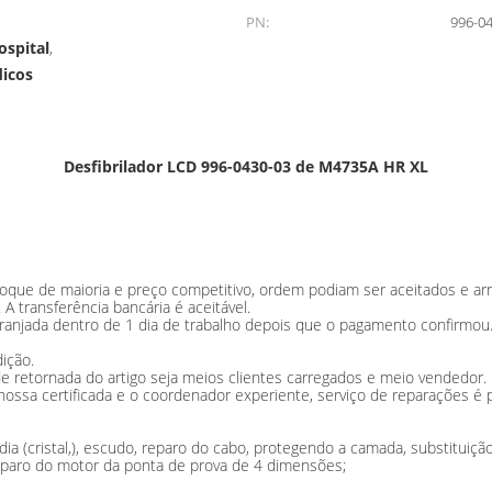
PN:
996-0
spital
,
icos
Desfibrilador LCD 996-0430-03 de M4735A HR XL
ue de maioria e preço competitivo, ordem podiam ser aceitados e arr
 transferência bancária é aceitável.
arranjada dentro de 1 dia de trabalho depois que o pagamento confirmo
ição.
e retornada do artigo seja meios clientes carregados e meio vendedor.
ssa certificada e o coordenador experiente, serviço de reparações é p
ia (cristal,), escudo, reparo do cabo, protegendo a camada, substituição
paro do motor da ponta de prova de 4 dimensões;