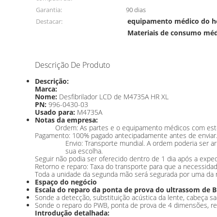
Garantia:
90 dias
equipamento médico do ho
Destacar:
Materiais de consumo méd
Descrição De Produto
Descrição:
Marca:
Nome:
Desfibrilador LCD de M4735A HR XL
PN:
996-0430-03
Usado para:
M4735A
Notas da empresa:
Ordem: As partes e o equipamento médicos com estoq
Pagamento: 100% pagado antecipadamente antes de enviar. A
Envio: Transporte mundial. A ordem poderia ser 
sua escolha.
Seguir não podia ser oferecido dentro de 1 dia após a exped
Retorno e reparo: Taxa do transporte para que a necessidad
Toda a unidade da segunda mão será segurada por uma da no
Espaço do negócio
Escala do reparo da ponta de prova do ultrassom de B
Sonde a detecção, substituição acústica da lente, cabeça sad
Sonde o reparo do PWB, ponta de prova de 4 dimensões, re
Introdução detalhada: