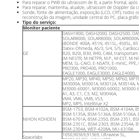
Para reparar o PWB do ultrassom de B, a parte frontal, após
Para reparar, mantenha, atualize, ultrassom de Doppler da co
Sonde, fonte de alimentação, exposição (LCD, CRT), todos o
reconstrução da imagem, unidade central do PC, placa gráfica
Tipo do serviço:
Monitor paciente
DASH1800, DASH2000, DASH2500, DA
SOLAR8000, SOLAR8000i, SOLAR8000
(BONDE 400A, 451N, 451SL, 450SL, 8
Datex-Ohmeda, AS/3, S/4, S/5, Cardioca
GE
B20, B20i, B30, B40, CAM, transportam
(M-NESTR, M-NETPR, M.P., M-EST, M-NIB
MEM, SL-CAIO, E-NSATX, E-miniC, PPE,
PRO300, PRO400, PRO1000,
EAGLE1000, EAGLE3000, EAGLE4000,
MP20, MP30, MP40, MP50, MP60, MP7
(M3000A, M3001A, M3012A, M3014A, 
M3000-60001, M3000-60002, M3000-6
A1, A3, C1, C3, M2, M3046A,
VM4, VM6, VM8, VS3,
MP2, MP5, IntelliVue X2
BSM-1753, BSM-4102A, BSM-4104A, B
BSM-5135A, BSM-5136A, BSM-5106A, 
NIHON KOHDEN
BSM-6701A, BSM-2350, BSM-2351, BS
BSM-2351C, BSM-2303, BSM-2354A, B
BSM-2304A, WEP-4208A, MU-631RA
1050,90369,91369, Ultraview SL,
Spacelabs