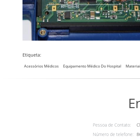
Etiqueta:
Acessórios Médicos
Equipamento Médico Do Hospital
Materia
E
Pessoa de Contato:
Ch
Número de telefone:
8