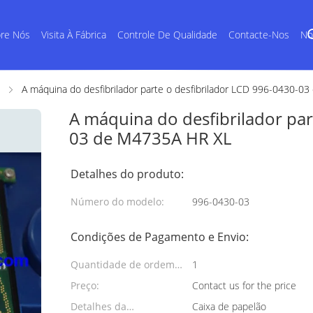
re Nós
Visita À Fábrica
Controle De Qualidade
Contacte-Nos
No
A máquina do desfibrilador parte o desfibrilador LCD 996-0430-0
A máquina do desfibrilador par
03 de M4735A HR XL
Detalhes do produto:
Número do modelo:
996-0430-03
Condições de Pagamento e Envio:
Quantidade de ordem
1
mínima:
Preço:
Contact us for the price
Detalhes da
Caixa de papelão