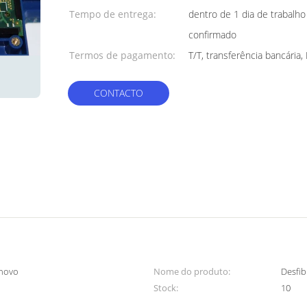
embalagem:
Tempo de entrega:
dentro de 1 dia de trabalh
confirmado
Termos de pagamento:
T/T, transferência bancária,
CONTACTO
 novo
Nome do produto:
Desfi
Stock:
10