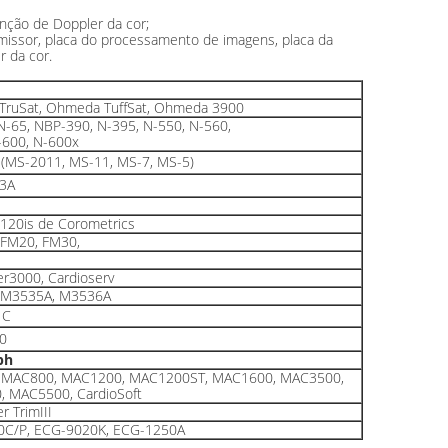
função de Doppler da cor;
emissor, placa do processamento de imagens, placa da
r da cor.
ruSat, Ohmeda TuffSat, Ohmeda 3900
N-65, NBP-390, N-395, N-550, N-560,
-600, N-600x
7 (MS-2011, MS-11, MS-7, MS-5)
3A
120is de Corometrics
FM20, FM30,
r3000, Cardioserv
 M3535A, M3536A
1C
0
ph
 MAC800, MAC1200, MAC1200ST, MAC1600, MAC3500,
 MAC5500, CardioSoft
r TrimIII
0C/P, ECG-9020K, ECG-1250A