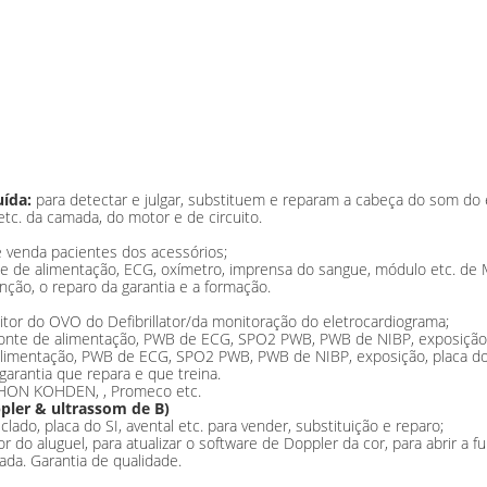
uída:
para detectar e julgar, substituem e reparam a cabeça do som do el
etc. da camada, do motor e de circuito.
 venda pacientes dos acessórios;
e de alimentação, ECG, oxímetro, imprensa do sangue, módulo etc. de M
nção, o reparo da garantia e a formação.
itor do OVO do Defibrillator/da monitoração do eletrocardiograma;
 fonte de alimentação, PWB de ECG, SPO2 PWB, PWB de NIBP, exposição, 
alimentação, PWB de ECG, SPO2 PWB, PWB de NIBP, exposição, placa do 
garantia que repara e que treina.
 NIHON KOHDEN, , Promeco etc.
pler & ultrassom de B)
ado, placa do SI, avental etc. para vender, substituição e reparo;
r do aluguel, para atualizar o software de Doppler da cor, para abrir a 
ada. Garantia de qualidade.