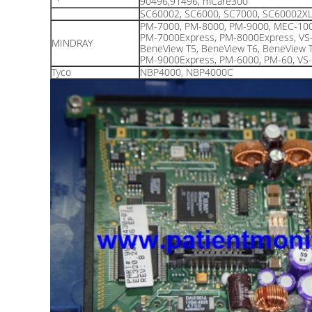
90496,91496, mCare300
SC60002, SC6000, SC7000, SC60002X
PM-7000, PM-8000, PM-9000, MEC-100
PM-7000Express, PM-8000Express, VS
MINDRAY
BeneView T5, BeneView T6, BeneView 
PM-9000Express, PM-6000, PM-60, VS-
Tyco
NBP4000, NBP4000C