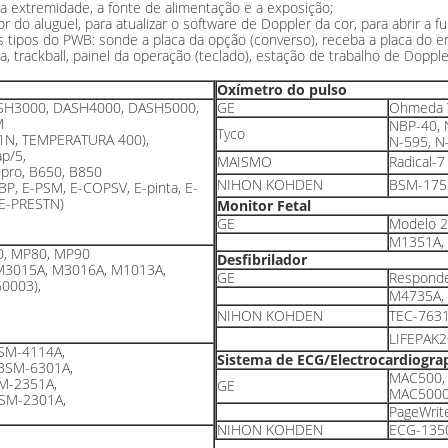
 a extremidade, a fonte de alimentação e a exposição;
r do aluguel, para atualizar o software de Doppler da cor, para abrir a 
s tipos do PWB: sonde a placa da opção (converso), receba a placa do 
, trackball, painel da operação (teclado), estação de trabalho de Dopple
Oxímetro do pulso
SH3000, DASH4000, DASH5000,
GE
Ohmeda T
M
NBP-40, 
Tyco
51N, TEMPERATURA 400),
N-595, N
p/5,
MAISMO
Radical-
 pro, B650, B850
NIHON KOHDEN
BSM-175
P, E-PSM, E-COPSV, E-pinta, E-
 E-PRESTN)
Monitor Fetal
GE
Modelo 2
M1351A, 
0, MP80, MP90
Desfibrilador
M3015A, M3016A, M1013A,
GE
Responde
0003),
M4735A,
NIHON KOHDEN
TEC-763
LIFEPAK2
SM-4114A,
Sistema de ECG/Electrocardiogra
BSM-6301A,
MAC500,
M-2351A,
GE
MAC5000,
SM-2301A,
PageWrite
NIHON KOHDEN
ECG-135