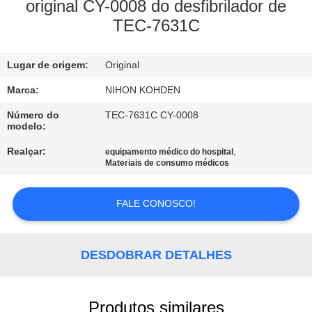
À
original CY-0008 do desfibrilador de
TEC-7631C
FÁBRICA
Lugar de origem:
Original
CONTROLE
DE
Marca:
NIHON KOHDEN
QUALIDADE
Número do
TEC-7631C CY-0008
modelo:
Realçar:
,
equipamento médico do hospital
CONTACTE-
Materiais de consumo médicos
NOS
FALE CONOSCO!
SOLICITE UM
ORÇAMENTO
DESDOBRAR DETALHES
NEWS
Produtos similares