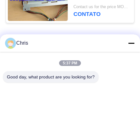
PN 2021051 Usada
Contact us for the price MOQ:1
com 90 Dias de
CONTATO
Garantia
Categorias populares
Todos
Chris
Reparo do monitor
Reparo do módulo do
5:37 PM
paciente
MMS
Good day, what product are you looking for?
Peças de reparo do
módulo do monitor
monitor paciente
paciente
Peças da máquina do
Peças de
desfibrilador
substituição de ECG
Monitor paciente
Oxímetro usado do