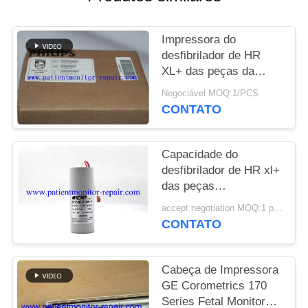
MAPA
Impressora do
DO
desfibrilador de HR
SITE
XL+ das peças da
máquina do
Negociável MOQ:1/PCS
desfibrilador do PN
CONTATO
PRIVACY
453564206131
POLICY
Capacidade do
desfibrilador de HR xl+
das peças
sobresselentes do
accept negotiation MOQ:1 pcs
desfibrilador para a
CONTATO
manutenção de
equipamento médico
Cabeça de Impressora
GE Corometrics 170
Series Fetal Monitor