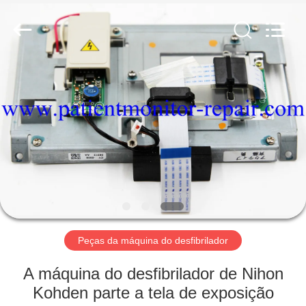
Guangzhou
YIGU
Medical
Equipment
Service
Co.,Ltd.
All
Rights
PARA
Reserved.
CASA
PRODUTOS
VÍDEOS
SOBRE
NÓS
Peças da máquina do desfibrilador
A máquina do desfibrilador de Nihon
VISITA
Kohden parte a tela de exposição